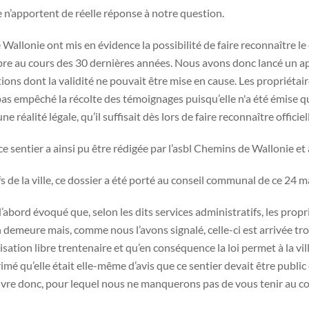
le n’apportent de réelle réponse à notre question.
Wallonie ont mis en évidence la possibilité de faire reconnaître le 
re au cours des 30 dernières années. Nous avons donc lancé un app
ons dont la validité ne pouvait être mise en cause. Les propriétaire
as empêché la récolte des témoignages puisqu’elle n'a été émise que
 réalité légale, qu’il suffisait dès lors de faire reconnaître officiel
sentier a ainsi pu être rédigée par l’asbl Chemins de Wallonie et 
fs de la ville, ce dossier a été porté au conseil communal de ce 24
d évoqué que, selon les dits services administratifs, les propriét
en demeure mais, comme nous l’avons signalé, celle-ci est arrivée t
isation libre trentenaire et qu’en conséquence la loi permet à la vil
mé qu’elle était elle-même d’avis que ce sentier devait être public e
uivre donc, pour lequel nous ne manquerons pas de vous tenir au c